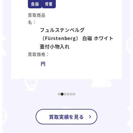
食器
骨董
買
名
買取商品
名：
買
フュルステンベルグ
（Fürstenberg） 白磁 ホワイト
蓋付小物入れ
買取価格：
買取実績を見る