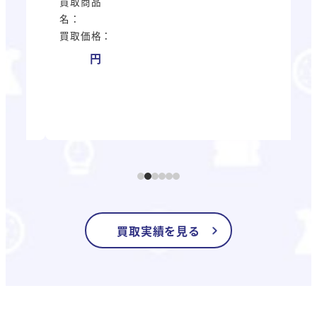
買取商品
買
名：
名
買取価格：
買
買取実績を見る