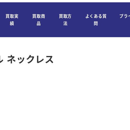
買取実
買取商
買取方
よくある質
プラ
績
品
法
問
 ネックレス