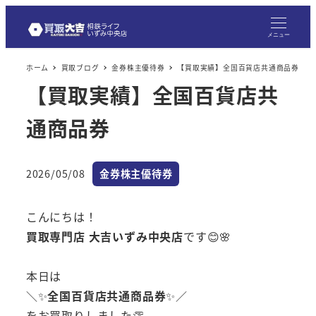
メニュー
ホーム
買取ブログ
金券株主優待券
【買取実績】全国百貨店共通商品券
【買取実績】全国百貨店共
通商品券
カテゴリー
2026/05/08
金券株主優待券
投稿日
こんにちは！
買取専門店 大吉いずみ中央店
です😊🌸
本日は
＼✨
全国百貨店共通商品券
✨／
をお買取りしました👏