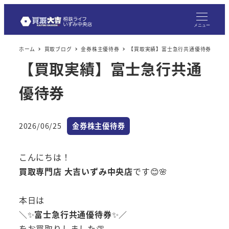
メニュー
ホーム
買取ブログ
金券株主優待券
【買取実績】富士急行共通優待券
【買取実績】富士急行共通
優待券
カテゴリー
2026/06/25
金券株主優待券
投稿日
こんにちは！
買取専門店 大吉いずみ中央店
です😊🌸
本日は
＼✨
富士急行共通優待券
✨／
をお買取りしました👏