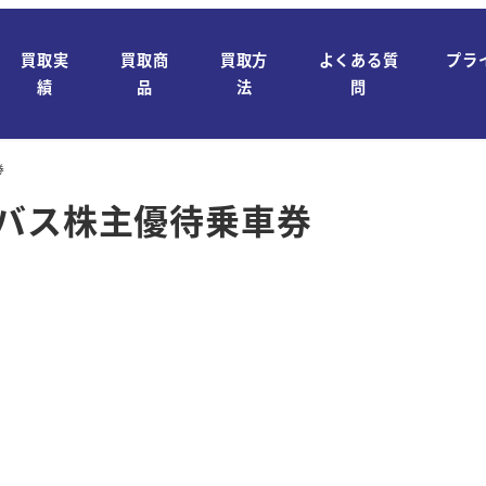
買取実
買取商
買取方
よくある質
プラ
績
品
法
問
券
速バス株主優待乗車券