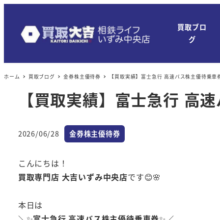
買取ブロ
グ
ホーム
買取ブログ
金券株主優待券
【買取実績】富士急行 高速バス株主優待乗車
【買取実績】富士急行 高
カテゴリー
2026/06/28
金券株主優待券
投稿日
こんにちは！
買取専門店 大吉いずみ中央店
です😊🌸
本日は
＼✨
富士急行 高速バス株主優待乗車券
✨／