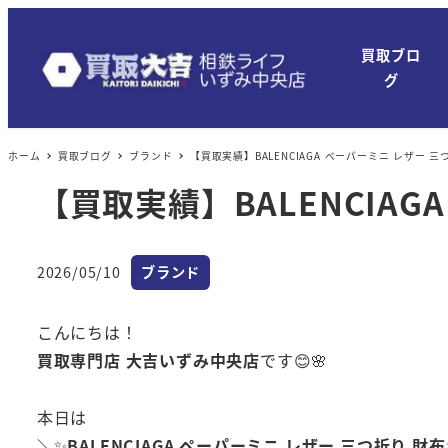
買取ブロ
グ
ホーム
買取ブログ
ブランド
【買取実績】BALENCIAGA ペーパーミニ レザー 三
【買取実績】BALENCIAG
カテゴリー
2026/05/10
ブランド
投稿日
こんにちは！
買取専門店 大吉いずみ中央店
です😊🌸
本日は
＼✨
BALENCIAGA ペーパーミニ レザー 三つ折り 財布