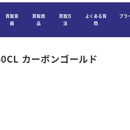
買取実
買取商
買取方
よくある質
プラ
績
品
法
問
B40CL カーボンゴールド