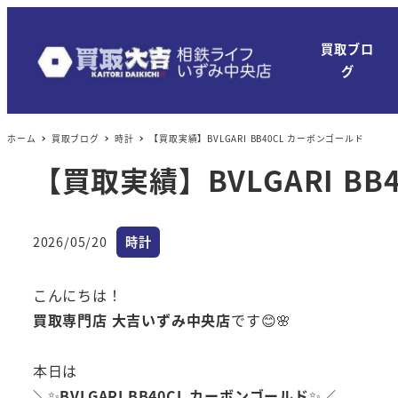
買取ブロ
グ
ホーム
買取ブログ
時計
【買取実績】BVLGARI BB40CL カーボンゴールド
【買取実績】BVLGARI B
カテゴリー
2026/05/20
時計
投稿日
こんにちは！
買取専門店 大吉いずみ中央店
です😊🌸
本日は
＼✨
BVLGARI BB40CL カーボンゴールド
✨／