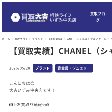
買取ブロ
グ
ホーム
買取ブログ
ブランド
【買取実績】CHANEL（シャネル）プルミエール PT
【買取実績】CHANEL（シ
カテゴリー
カテゴリー
2026/05/28
ブランド
貴金属・ジュエリー
投稿日
こんにちは😊
大吉いずみ中央店です！
📸✨お買取り速報✨📸