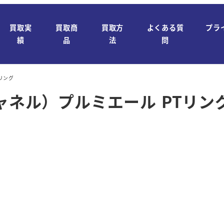
買取実
買取商
買取方
よくある質
プラ
績
品
法
問
リング
ャネル）プルミエール PTリン