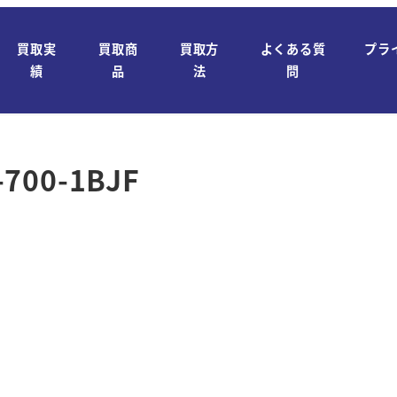
買取実
買取商
買取方
よくある質
プラ
績
品
法
問
00-1BJF