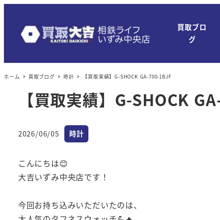
買取ブロ
グ
ホーム
買取ブログ
時計
【買取実績】G-SHOCK GA-700-1BJF
【買取実績】G-SHOCK GA-7
カテゴリー
2026/06/05
時計
投稿日
こんにちは😊
大吉いずみ中央店です！
今回お持ち込みいただいたのは、
大人気のタフネスウォッチ💪🔥