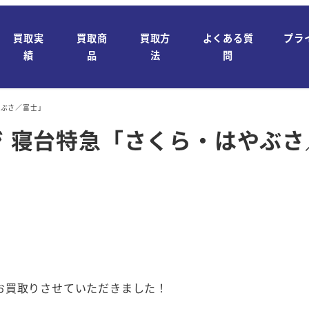
買取実
買取商
買取方
よくある質
プラ
績
品
法
問
やぶさ／富士」
ージ 寝台特急「さくら・はやぶ
お買取りさせていただきました！