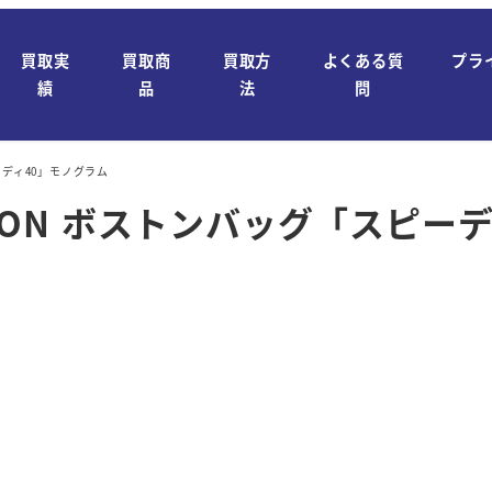
買取実
買取商
買取方
よくある質
プラ
績
品
法
問
ピーディ40」モノグラム
ITTON ボストンバッグ「スピー