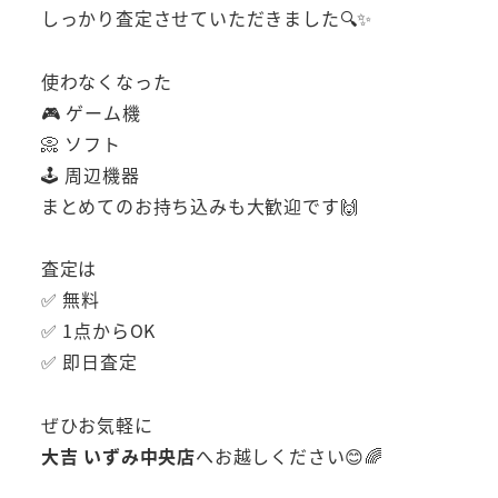
しっかり査定させていただきました🔍✨
使わなくなった
🎮 ゲーム機
📀 ソフト
🕹 周辺機器
まとめてのお持ち込みも大歓迎です🙌
査定は
✅ 無料
✅ 1点からOK
✅ 即日査定
ぜひお気軽に
大吉 いずみ中央店
へお越しください😊🌈