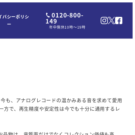
0120-800-
イバシーポリシ
149
ー
年中無休10時～19時
た今も、アナログレコードの温かみある音を求めて愛用
る一方で、再生精度や安定性は今でも十分に通用するレ
お品物は、音質面だけでなくコレクション価値も高