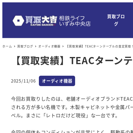
買取ブロ
グ
ホーム
買取ブログ
オーディオ機器
【買取実績】TEACターンテーブルの査定買取
【買取実績】TEACターン
カテゴリー
2025/11/06
オーディオ機器
投稿日
今回お買取りしたのは、老舗オーディオブランドTEA
される方が多い名機です。木製キャビネットや金属パ
ベル。まさに「レトロだけど現役」な一台です。
今回の個体もコンディションが非常によく、駆動系の