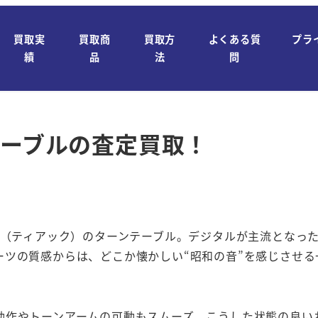
買取実
買取商
買取方
よくある質
プラ
績
品
法
問
！
テーブルの査定買取！
C（ティアック）のターンテーブル。デジタルが主流となっ
ーツの質感からは、どこか懐かしい“昭和の音”を感じさせ
動作やトーンアームの可動もスムーズ。こうした状態の良い