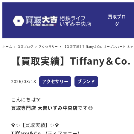
買取ブロ
グ
ホーム
買取ブログ
アクセサリー
【買取実績】Tiffany＆Co. オープンハート ネ
【買取実績】Tiffany＆C
カテゴリー
カテゴリー
2026/03/18
アクセサリー
ブランド
投稿日
こんにちは🌸
買取専門店 大吉いずみ中央店
です😊
💎✨【買取実績】✨💎
Tiffany＆Co.（ティファニー）