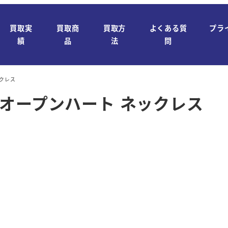
買取実
買取商
買取方
よくある質
プラ
績
品
法
問
ックレス
o. オープンハート ネックレス