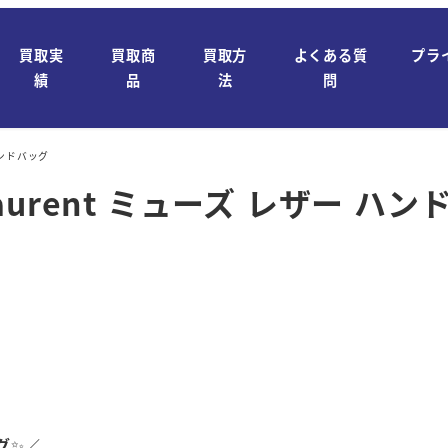
買取実
買取商
買取方
よくある質
プラ
績
品
法
問
 ハンドバッグ
Laurent ミューズ レザー ハ
グ
✨／