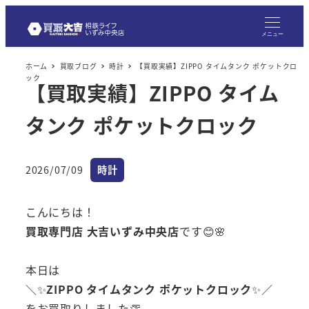
メニュー
ホーム
買取ブログ
時計
【買取実績】ZIPPO タイムタンク ポケットクロ
ック
【買取実績】ZIPPO タイム
タンク ポケットクロック
カテゴリー
2026/07/09
時計
投稿日
こんにちは！
買取専門店 大吉いずみ中央店
です😊🌸
本日は
＼✨
ZIPPO タイムタンク ポケットクロック
✨／
をお買取りしました👏