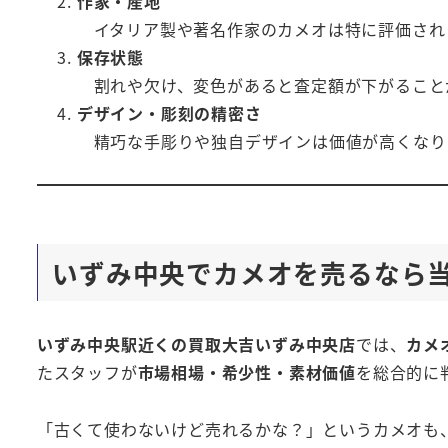
作家・産地
イタリア製や著名作家のカメオは特に評価され
保存状態
割れや欠け、変色があると査定額が下がること
デザイン・彫刻の精密さ
精巧な手彫りや独自デザインは価値が高くなり
いずみ中央でカメオを売るなら
いずみ中央駅近くの買取大吉いずみ中央店
では、
カメ
たスタッフが
市場相場・希少性・素材価値
を総合的に
「古くて使わないけど売れるかな？」というカメオも