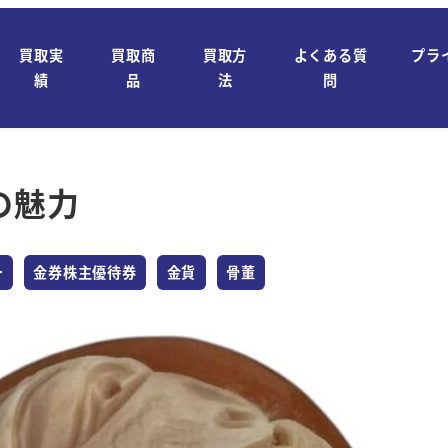
買取実
買取商
買取方
よくある質
プラ
績
品
法
問
の魅力
カテゴリー
カテゴリー
カテゴリー
ー
金券株主優待券
金貨
骨董