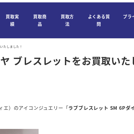
買取実
買取商
買取方
よくある質
プラ
績
品
法
問
取いたしました！
ダイヤ ブレスレットをお買取い
ティエ）のアイコンジュエリー「
ラブブレスレット SM 6Pダ