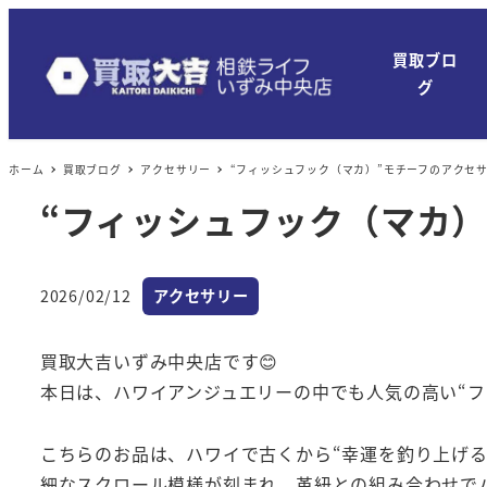
買取ブロ
グ
ホーム
買取ブログ
アクセサリー
“フィッシュフック（マカ）”モチーフのアクセ
“フィッシュフック（マカ）
カテゴリー
2026/02/12
アクセサリー
投稿日
買取大吉いずみ中央店です😊
本日は、ハワイアンジュエリーの中でも人気の高い“フ
こちらのお品は、ハワイで古くから“幸運を釣り上げる
細なスクロール模様が刻まれ、革紐との組み合わせで