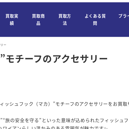
買取実
買取商
買取方
よくある質
プラ
績
品
法
問
サリー
”モチーフのアクセサリー
ィッシュフック（マカ）”モチーフのアクセサリーをお買取り
”“旅の安全を守る”といった意味が込められたフィッシュ
ハワイアンらしい温かみのある雰囲気が魅力です✨