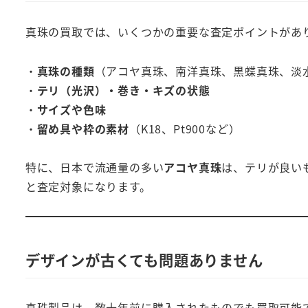
真珠の買取では、いくつかの重要な査定ポイントがあ
・
真珠の種類
（アコヤ真珠、南洋真珠、黒蝶真珠、淡
・
テリ（光沢）・巻き・キズの状態
・
サイズや色味
・
留め具や枠の素材
（K18、Pt900など）
特に、日本で流通量の多い
アコヤ真珠
は、テリが良い
と査定対象になります。
デザインが古くても問題ありません
真珠製品は、数十年前に購入されたものでも買取可能