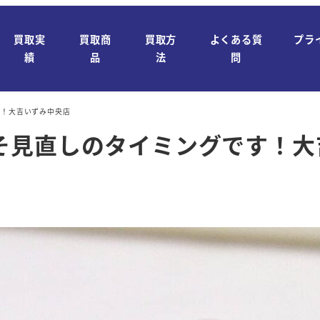
買取実
買取商
買取方
よくある質
プラ
績
品
法
問
す！大吉いずみ中央店
そ見直しのタイミングです！大