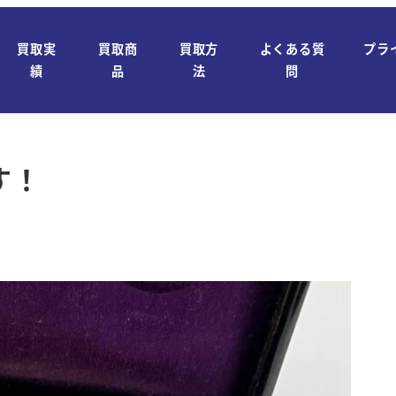
買取実
買取商
買取方
よくある質
プラ
績
品
法
問
す！