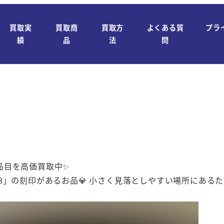
買取実
買取商
買取方
よくある質
プラ
績
品
法
問
品目を高価買取中✨
8」の刻印があるお品💎 小さく見落としやすい場所にあるた