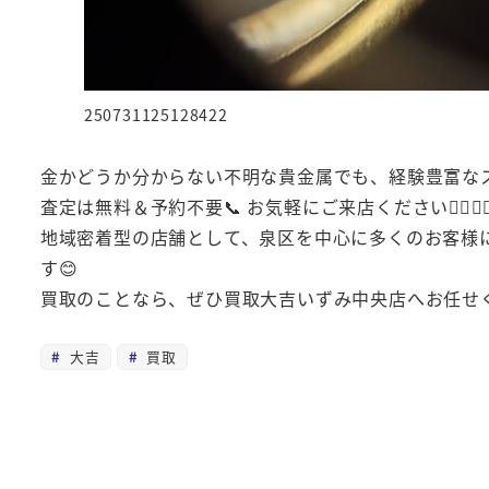
250731125128422
金かどうか分からない不明な貴金属でも、経験豊富なス
査定は無料＆予約不要📞 お気軽にご来店ください🚶‍♀️🚶‍♂
地域密着型の店舗として、泉区を中心に多くのお客様に
す😊
買取のことなら、ぜひ買取大吉いずみ中央店へお任せく
大吉
買取