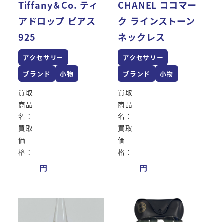
Tiffany＆Co. ティ
CHANEL ココマー
アドロップ ピアス
ク ラインストーン
925
ネックレス
アクセサリー
アクセサリー
ブランド
小物
ブランド
小物
買取
買取
商品
商品
名：
名：
買取
買取
価
価
格：
格：