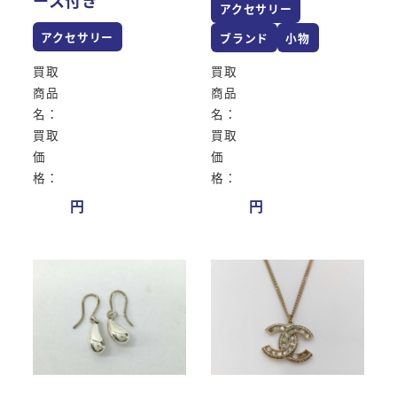
アクセサリー
アクセサリー
ブランド
小物
買取
買取
商品
商品
名：
名：
買取
買取
価
価
格：
格：