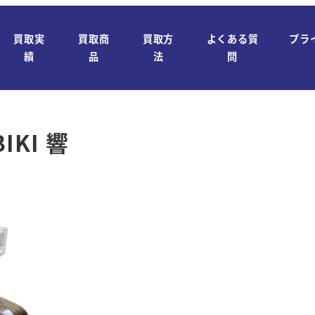
買取実
買取商
買取方
よくある質
プラ
績
品
法
問
KI 響