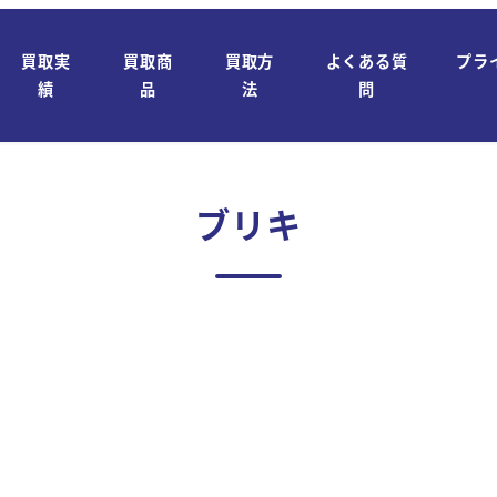
買取実
買取商
買取方
よくある質
プラ
績
品
法
問
ブリキ