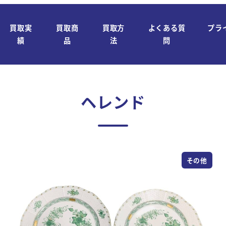
買取実
買取商
買取方
よくある質
プラ
績
品
法
問
ヘレンド
その他