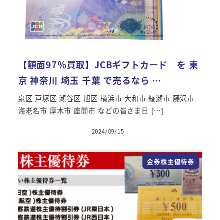
【額面97％買取】JCBギフトカード を 東
京 神奈川 埼玉 千葉 で売るなら …
泉区 戸塚区 瀬谷区 旭区 横浜市 大和市 綾瀬市 藤沢市
海老名市 厚木市 座間市 などの皆さま日 […]
2024/09/15
金券株主優待券