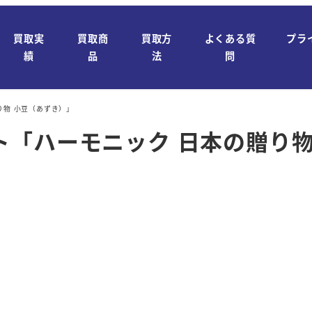
買取実
買取商
買取方
よくある質
プラ
績
品
法
問
り物 小豆（あずき）」
「ハーモニック 日本の贈り物