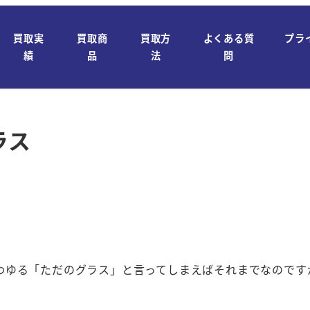
買取実
買取商
買取方
よくある質
プラ
績
品
法
問
ラス
わゆる「ただのグラス」と言ってしまえばそれまでなのです