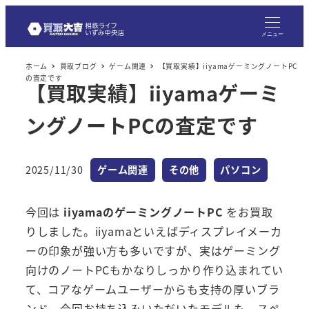
メニュー
ホーム
買取ブログ
ゲーム関連
【買取実績】iiyamaゲーミングノートPC
の査定です
【買取実績】iiyamaゲーミ
ングノートPCの査定です
カテゴリー
カテゴリー
カテゴリー
2025/11/30
ゲーム関連
その他
パソコン
投稿日
今回は
iiyamaのゲーミングノートPC
をお買取
りしました。iiyamaといえばディスプレイメーカ
ーの印象が強い方も多いですが、実はゲーミング
向けのノートPCもかなりしっかり作り込まれてい
て、コアなゲームユーザーからも支持の厚いブラ
ンド。今回お持ち込みいただいたモデルも、スペ