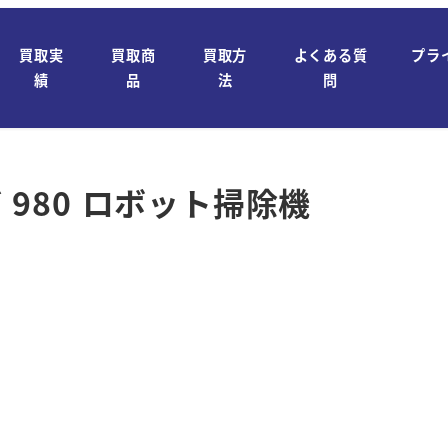
買取実
買取商
買取方
よくある質
プラ
績
品
法
問
バ 980 ロボット掃除機