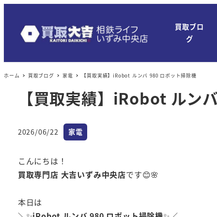
買取ブロ
グ
ホーム
買取ブログ
家電
【買取実績】iRobot ルンバ 980 ロボット掃除機
【買取実績】iRobot ルン
カテゴリー
2026/06/22
家電
投稿日
こんにちは！
買取専門店 大吉いずみ中央店
です😊🌸
本日は
＼✨
iRobot ルンバ 980 ロボット掃除機
✨／