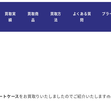
買取実
買取商
買取方
よくある質
プラ
績
品
法
問
ポートケース
をお買取りいたしましたのでご紹介いたします👜