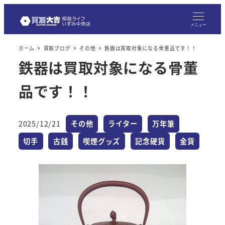
メニュー
ホーム
買取ブログ
その他
鉄器は買取対象になる骨董品です！！
鉄器は買取対象になる骨董
品です！！
カテゴリー
カテゴリー
カテゴリー
2025/12/21
その他
ライター
万年筆
投稿日
カテゴリー
カテゴリー
カテゴリー
カテゴリー
カテゴリー
切手
古銭
喫煙グッズ
記念硬貨
金貨